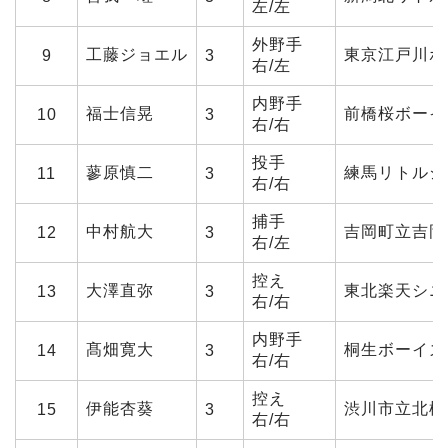
左/左
外野手
工藤ジョエル
東京江戸川ボ
9
3
右/左
内野手
福士信晃
前橋桜ボーイ
10
3
右/右
投手
蓼原慎二
練馬リトルシ
11
3
右/右
捕手
中村航大
吉岡町立吉岡
12
3
右/左
控え
大澤直弥
東北楽天シニ
13
3
右/右
内野手
髙畑寛大
桐生ボーイズ
14
3
右/右
控え
伊能杏葵
渋川市立北橘
15
3
右/右