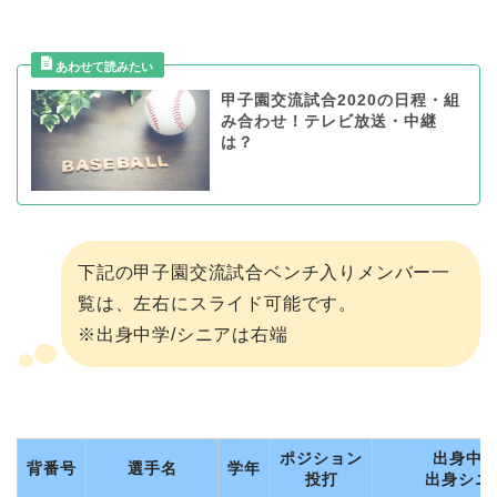
甲子園交流試合2020の日程・組
み合わせ！テレビ放送・中継
は？
下記の甲子園交流試合ベンチ入りメンバー一
覧は、左右にスライド可能です。
※出身中学/シニアは右端
ポジション
出身中
背番号
選手名
学年
投打
出身シニ