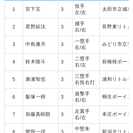
投手
宮下宝
太田市立城東
1
3
左/左
捕手
星野綜汰
長野東リトル
2
3
右/右
一塁手
中島優月
みどり市立笠
3
3
右/右
二塁手
鈴木陵斗
前橋桜ボーイ
4
3
右/左
三塁手
廣瀬智也
浦和リトルシ
5
3
右投右打
遊撃手
飯塚一樹
桐生ボーイズ
6
3
右/右
左翼手
加藤真樹朗
本庄ボーイズ
7
3
右/左
中堅朱
曽我一瑳
新潟北リトル
8
3