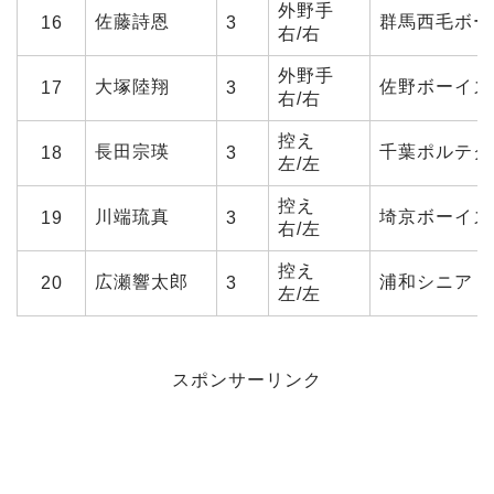
外野手
佐藤詩恩
群馬西毛ボー
16
3
右/右
外野手
大塚陸翔
佐野ボーイズ
17
3
右/右
控え
長田宗瑛
千葉ポルテク
18
3
左/左
控え
川端琉真
埼京ボーイズ
19
3
右/左
控え
広瀬響太郎
浦和シニア
20
3
左/左
スポンサーリンク