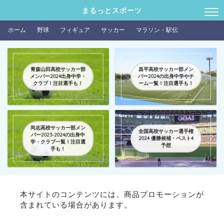
まるっとスポーツ
ホーム
野球
フィギュア
サッカー
マラソン・駅伝
青森山田高校サッカー部
昌平高校サッカー部メン
メンバー2024出身中学・
バー2024の出身中学やチ
クラブ！注目選手も！
ーム一覧！注目選手も！
尚志高校サッカー部メン
全国高校サッカー選手権
バー2023-2024の出身中
2024 優勝候補・ベスト4
学・クラブ一覧！注目選
予想
手も！
本サイトのコンテンツには、商品プロモーションが
含まれている場合があります。