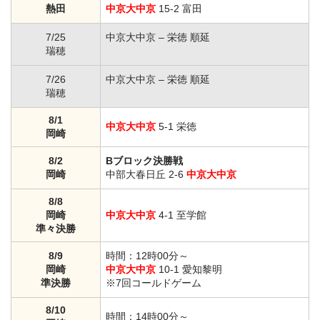
熱田
中京大中京
15-2 富田
7/25
中京大中京 – 栄徳 順延
瑞穂
7/26
中京大中京 – 栄徳 順延
瑞穂
8/1
中京大中京
5-1 栄徳
岡崎
8/2
Bブロック決勝戦
岡崎
中部大春日丘 2-6
中京大中京
8/8
岡崎
中京大中京
4-1 至学館
準々決勝
8/9
時間：12時00分～
岡崎
中京大中京
10-1 愛知黎明
準決勝
※7回コールドゲーム
8/10
時間：14時00分～