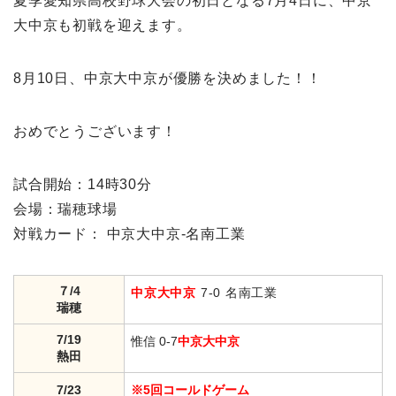
夏季愛知県高校野球大会の初日となる7月4日に、中京
大中京も初戦を迎えます。
8月10日、中京大中京が優勝を決めました！！
おめでとうございます！
試合開始：14時30分
会場：瑞穂球場
対戦カード：
中京大中京-
名南工業
７/4
中京大中京
7-0
名南工業
瑞穂
7/19
惟信 0-7
中京大中京
熱田
7/23
※5回コールドゲーム