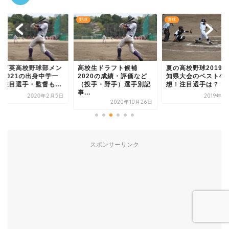
野球
野球
台育英高校野球部メン
高校生ドラフト候補
夏の高校野球2019
ー2021の出身中学一
2020の成績・評価など
知県大会のベスト4
！注目選手・監督も...
（投手・野手）選手別記
想！注目選手は？
事...
2020年2月5日
2019年7
2020年10月26日
スポンサーリンク