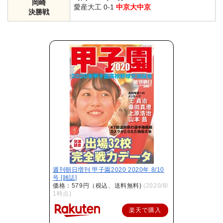
岡崎
愛産大工 0-1
中京大中京
決勝戦
週刊朝日増刊 甲子園2020 2020年 8/10
号 [雑誌]
価格：579円（税込、送料無料)
(2020/8/
1時点)
楽天で購入