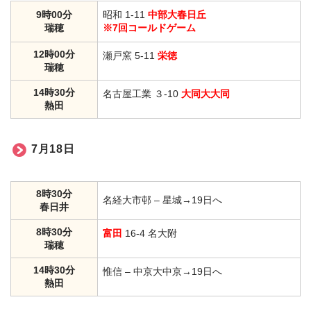
9時00分
昭和 1-11
中部大春日丘
瑞穂
※7回コールドゲーム
12時00分
瀬戸窯 5-11
栄徳
瑞穂
14時30分
名古屋工業 ３-10
大同大大同
熱田
7月18日
8時30分
名経大市邨 – 星城→19日へ
春日井
8時30分
富田
16-4 名大附
瑞穂
14時30分
惟信 – 中京大中京→19日へ
熱田