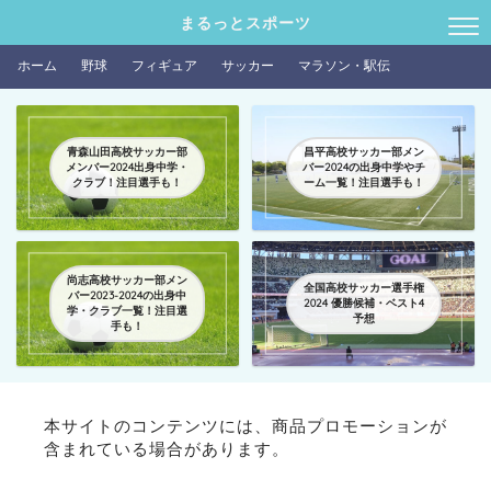
まるっとスポーツ
ホーム
野球
フィギュア
サッカー
マラソン・駅伝
青森山田高校サッカー部
昌平高校サッカー部メン
メンバー2024出身中学・
バー2024の出身中学やチ
クラブ！注目選手も！
ーム一覧！注目選手も！
尚志高校サッカー部メン
全国高校サッカー選手権
バー2023-2024の出身中
2024 優勝候補・ベスト4
学・クラブ一覧！注目選
予想
手も！
本サイトのコンテンツには、商品プロモーションが
含まれている場合があります。