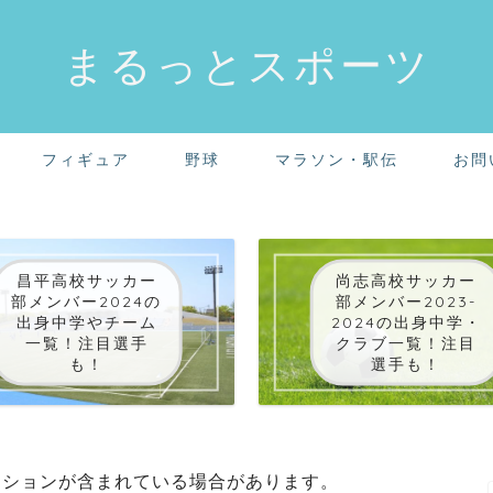
まるっとスポーツ
フィギュア
野球
マラソン・駅伝
お問
昌平高校サッカー
尚志高校サッカー
部メンバー2024の
部メンバー2023-
出身中学やチーム
2024の出身中学・
一覧！注目選手
クラブ一覧！注目
も！
選手も！
ーションが含まれている場合があります。