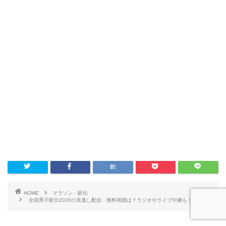
HOME
マラソン・駅伝
全国男子駅伝2020の見逃し配信・無料視聴は？ラジオやライブ中継も！