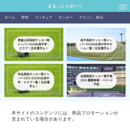
まるっとスポーツ
ホーム
野球
フィギュア
サッカー
マラソン・駅伝
青森山田高校サッカー部
昌平高校サッカー部メン
メンバー2024出身中学・
バー2024の出身中学やチ
クラブ！注目選手も！
ーム一覧！注目選手も！
尚志高校サッカー部メン
全国高校サッカー選手権
バー2023-2024の出身中
2024 優勝候補・ベスト4
学・クラブ一覧！注目選
予想
手も！
本サイトのコンテンツには、商品プロモーションが
含まれている場合があります。