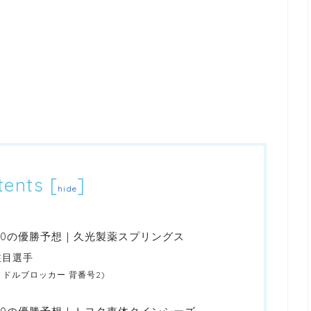
tents
[
]
hide
020の優勝予想｜久光製薬スプリングス
注目選手
ドルブロッカー 背番号2)