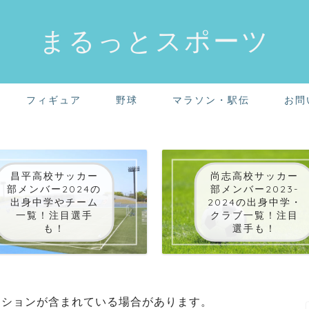
まるっとスポーツ
フィギュア
野球
マラソン・駅伝
お問
昌平高校サッカー
尚志高校サッカー
部メンバー2024の
部メンバー2023-
出身中学やチーム
2024の出身中学・
一覧！注目選手
クラブ一覧！注目
も！
選手も！
ーションが含まれている場合があります。