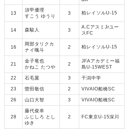
須甲優理
柏レイソルU-15
13
3
すこう ゆうり
A.CアスミJrユー
森駿人
14
3
スFC
岡部タリクカ
柏レイソルU-15
16
2
ナイ颯斗
金子竜也
JFAアカデミー福
21
2
かねこ たつや
島U-15WEST
22
石毛翼
3
干潟中学
23
曽田敬信
2
VIVAIO船橋SC
26
山口大智
3
VIVAIO船橋SC
藤代俊幸
28
ふじしろ とし
2
FC東京U-15深川
ゆき