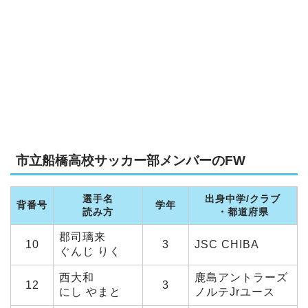
市立船橋高校サッカー部メンバーのFW
選手名
出身中学/クラブ
背番号
学年
読み方
・都道府県
郡司璃来
10
3
JSC CHIBA
ぐんじ りく
西大和
鹿島アントラーズ
12
3
にし やまと
ノルテJrユース