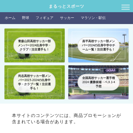
まるっとスポーツ
ホーム
野球
フィギュア
サッカー
マラソン・駅伝
青森山田高校サッカー部
昌平高校サッカー部メン
メンバー2024出身中学・
バー2024の出身中学やチ
クラブ！注目選手も！
ーム一覧！注目選手も！
尚志高校サッカー部メン
全国高校サッカー選手権
バー2023-2024の出身中
2024 優勝候補・ベスト4
学・クラブ一覧！注目選
予想
手も！
本サイトのコンテンツには、商品プロモーションが
含まれている場合があります。