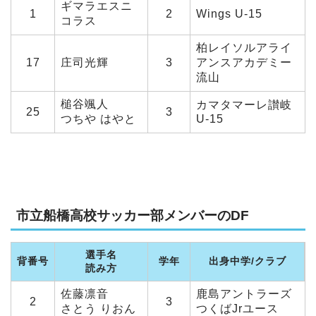
ギマラエスニ
1
2
Wings U-15
コラス
柏レイソルアライ
17
庄司光輝
3
アンスアカデミー
流山
槌谷颯人
カマタマーレ讃岐
25
3
つちや はやと
U-15
市立船橋高校サッカー部メンバーのDF
選手名
背番号
学年
出身中学/クラブ
読み方
佐藤凛音
鹿島アントラーズ
2
3
さとう りおん
つくばJrユース