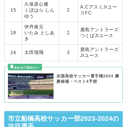
久保原心優
A.CアスミJrユー
15
くぼはら しん
2
スFC
ゆう
伊丹俊元
鹿島アントラーズ
18
いたみ としあ
2
つくばJrユース
き
鹿島アントラーズ
太田瑠飛
24
3
Jrユース
全国高校サッカー選手権2024 優
勝候補・ベスト4予想
市立船橋高校サッカー部2023-2024の
注目選手