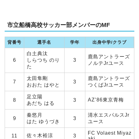
市立船橋高校サッカー部メンバーのMF
背番号
選手名
学年
出身中学/クラブ
白土典汰
鹿島アントラーズ
6
しらつち のり
3
ノルテJrユース
た
太田隼剛
鹿島アントラーズ
7
3
おおた はやと
つくばJrユース
足立陽
AZ’86東京青梅
8
3
あだち はる
秦悠月
清水エスパルスJr
9
3
はた ゆうづき
ユース
FC Volaest Miyaz
佐々木裕涼
11
3
aki