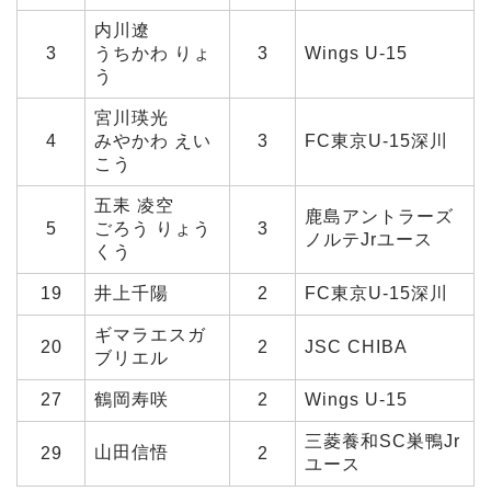
内川遼
3
うちかわ りょ
3
Wings U-15
う
宮川瑛光
4
みやかわ えい
3
FC東京U-15深川
こう
五耒 凌空
鹿島アントラーズ
5
ごろう りょう
3
ノルテJrユース
くう
19
井上千陽
2
FC東京U-15深川
ギマラエスガ
20
2
JSC CHIBA
ブリエル
27
鶴岡寿咲
2
Wings U-15
三菱養和SC巣鴨Jr
山田信悟
29
2
ユース