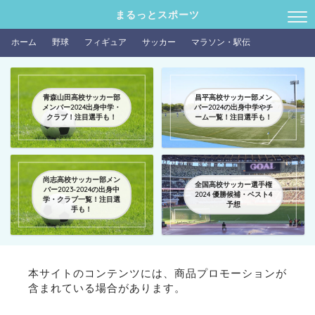
まるっとスポーツ
ホーム
野球
フィギュア
サッカー
マラソン・駅伝
青森山田高校サッカー部
昌平高校サッカー部メン
メンバー2024出身中学・
バー2024の出身中学やチ
クラブ！注目選手も！
ーム一覧！注目選手も！
尚志高校サッカー部メン
全国高校サッカー選手権
バー2023-2024の出身中
2024 優勝候補・ベスト4
学・クラブ一覧！注目選
予想
手も！
本サイトのコンテンツには、商品プロモーションが
含まれている場合があります。