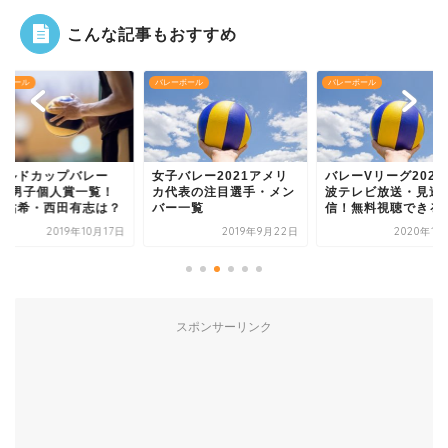
こんな記事もおすすめ
ーボール
バレーボール
バレーボール
ールドカップバレー
女子バレー2021アメリ
バレーVリーグ2020
019男子個人賞一覧！
カ代表の注目選手・メン
波テレビ放送・見逃
川祐希・西田有志は？
バー一覧
信！無料視聴できる..
2019年10月17日
2019年9月22日
2020年1月
スポンサーリンク