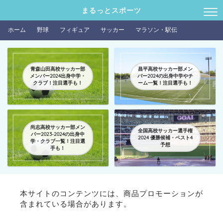
まるっとスポーツ
ホーム
野球
フィギュア
サッカー
マラソン・駅伝
青森山田高校サッカー部
昌平高校サッカー部メン
メンバー2024出身中学・
バー2024の出身中学やチ
クラブ！注目選手も！
ーム一覧！注目選手も！
尚志高校サッカー部メン
全国高校サッカー選手権
バー2023-2024の出身中
2024 優勝候補・ベスト4
学・クラブ一覧！注目選
予想
手も！
本サイトのコンテンツには、商品プロモーションが
含まれている場合があります。