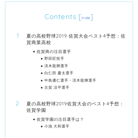
Contents
[
]
hide
夏の高校野球2019 佐賀大会ベスト4予想：佐
賀商業高校
佐賀商の注目選手
野田匠投手
済木龍輝選手
白仁田 慶太選手
中島優仁選手・済木龍輝選手
古賀 涼平選手
夏の高校野球2019佐賀大会のベスト4予想：
佐賀学園
佐賀学園の注目選手は？
小池 大和選手