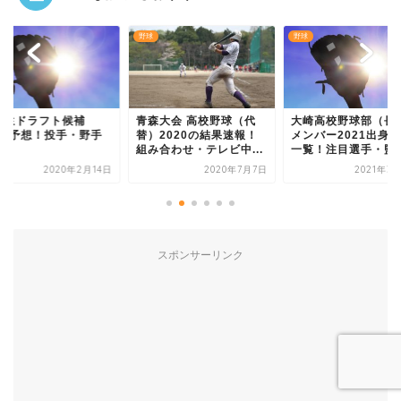
野球
野球
学生ドラフト候補
青森大会 高校野球（代
大崎高校野球部（長
020予想！投手・野手
替）2020の結果速報！
メンバー2021出身
覧
組み合わせ・テレビ中...
一覧！注目選手・監督.
2020年2月14日
2020年7月7日
2021年3
スポンサーリンク