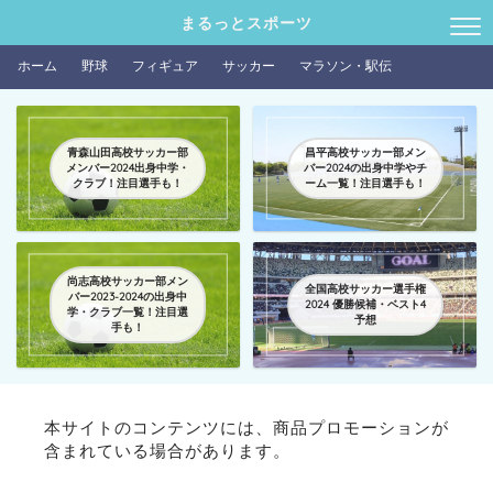
まるっとスポーツ
ホーム
野球
フィギュア
サッカー
マラソン・駅伝
青森山田高校サッカー部
昌平高校サッカー部メン
メンバー2024出身中学・
バー2024の出身中学やチ
クラブ！注目選手も！
ーム一覧！注目選手も！
尚志高校サッカー部メン
全国高校サッカー選手権
バー2023-2024の出身中
2024 優勝候補・ベスト4
学・クラブ一覧！注目選
予想
手も！
本サイトのコンテンツには、商品プロモーションが
含まれている場合があります。